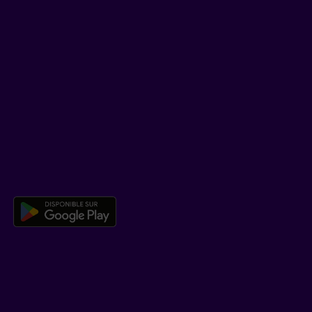
TikTok
SOUTIEN
Centre d’aide
Co-navigation
TÉLÉCHARGER NOTRE APPLICATION
Télécharger l’application mobile 
EN SAVOIR PLUS
Qui est Beneva