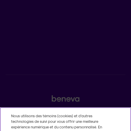
Emplois
Salle de presse
POUR LES CONSEILLERS
Assurances individuelles et investissements
Assurances collectives
2525, boulevard Laurier, Québec (Québec) G1V 2L2
Nous utilisons des témoins (cookies) et d’autres
technologies de suivi pour vous offrir une meilleure
Légal
expérience numérique et du contenu personnalisé. En
Insatisfaction et plaintes