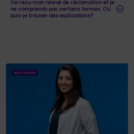
J'ai reçu mon relevé de réclamation et je
ne comprends pas certains termes. Où
puis-je trouver des explications?
BON À SAVOIR