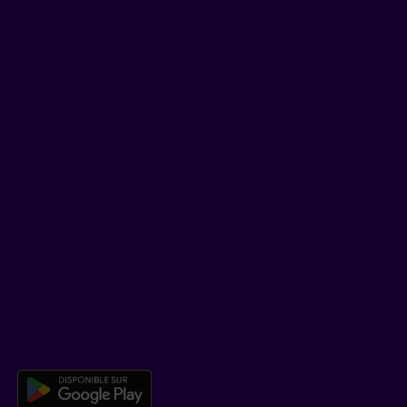
Trucs et conseils
Facebook
LinkedIn
YouTube
TikTok
SOUTIEN
Centre d’aide
Co-navigation
TÉLÉCHARGER NOTRE APPLICATION
Télécharger l’application mobile 