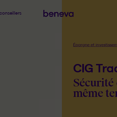
conseillers
Fil
Épargne et investisse
d'Ariane
CIG Trad
Sécurité
même tem