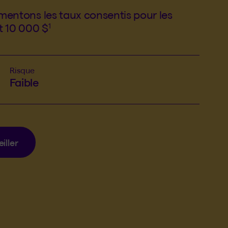
entons les taux consentis pour les
1
t 10 000 $
Risque
Faible
iller