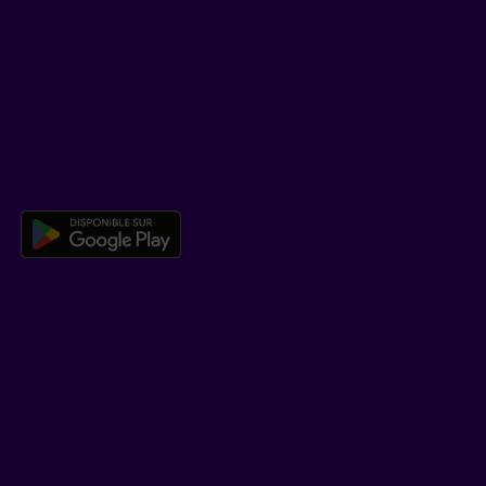
SOUTIEN
Centre d’aide
Co-navigation
TÉLÉCHARGER NOTRE APPLICATION
Télécharger l’application mobile 
EN SAVOIR PLUS
Qui est Beneva
Emplois
Salle de presse