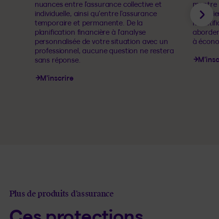
nuances entre l’assurance collective et
montre 
individuelle, ainsi qu'entre l’assurance
financie
Sui
temporaire et permanente. De la
l'identi
planification financière à l'analyse
aborder
personnalisée de votre situation avec un
à écono
professionnel, aucune question ne restera
M’insc
sans réponse.
M’inscrire
Plus de produits d’assurance
Ces protections