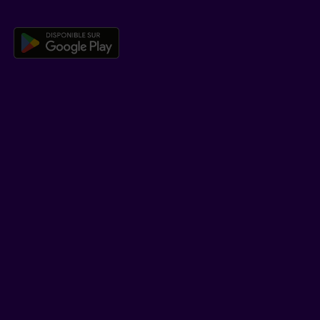
Télécharger l’application mobile 
EN SAVOIR PLUS
Qui est Beneva
Emplois
Salle de presse
POUR LES CONSEILLERS
Assurances individuelles et investissements
Assurances collectives