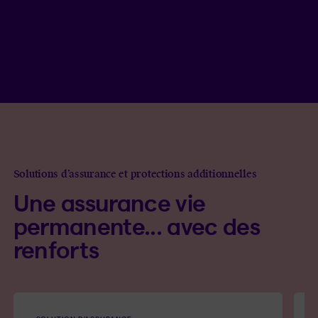
trentaine désire laisser un héritage net d’impôt à
leurs enfants. En cas de besoin, Gaëlle et David
ont aussi la possibilité de rachat, qui pourrait
être utile afin de composer avec des imprévus
de la vie.
Solutions d’assurance et protections additionnelles
Une assurance vie
permanente... avec des
renforts