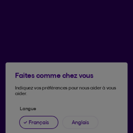
Laurent, père de deux
enfants
Au moment de son décès, la résidence
2
secondaire de Laurent
, un père habitant au
Québec, sera réputée être vendue et
engendrera un gain en capital imposable. Avec
son assurance vie, il s’assure que ses enfants
auront les liquidités disponibles pour payer les
impôts à ce moment.
Faites comme chez vous
Indiquez vos préférences pour nous aider à vous
aider.
Langue
Français
Anglais