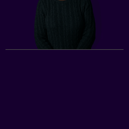
Mary, retraitée
2
Mary
, une retraitée de 60 ans vivant en Ontario,
pense à son avenir et à celui de sa famille. C’est
pourquoi elle souhaite prévoir ses frais de
funérailles, pour ne pas laisser cette
responsabilité financière à ceux qu’elle aime.