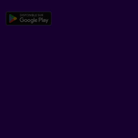
Télécharger l’application mobile 
EN SAVOIR PLUS
Qui est Beneva
Emplois
Salle de presse
POUR LES CONSEILLERS
Assurances individuelles et investissements
Assurances collectives