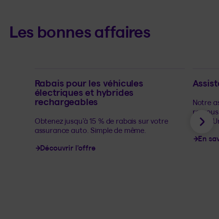
Les bonnes affaires
Rabais pour les véhicules
Assist
électriques et hybrides
rechargeables
Notre as
rescous
Obtenez jusqu’à 15 % de rabais sur votre
États-U
Sui
assurance auto. Simple de même.
En sav
Découvrir l’offre