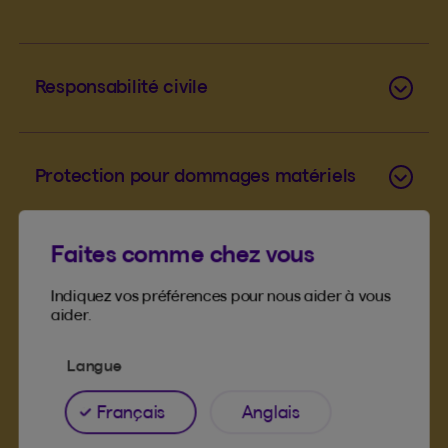
Responsabilité civile
Protection pour dommages matériels
Faites comme chez vous
Protection d’un véhicule loué ou
emprunté
Indiquez vos préférences pour nous aider à vous
aider.
Langue
3
Frais de déplacement
Français
Anglais