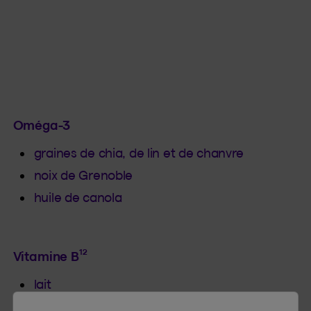
Oméga-3
graines de chia, de lin et de chanvre
noix de Grenoble
huile de canola
12
Vitamine B
lait
fromage