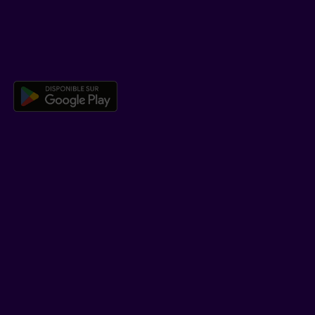
TÉLÉCHARGER NOTRE APPLICATION
Télécharger l’application mobile 
EN SAVOIR PLUS
Qui est Beneva
Emplois
Salle de presse
POUR LES CONSEILLERS
Assurances individuelles et investissements