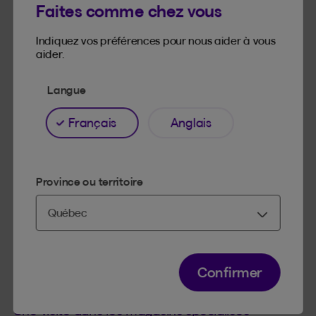
Faites comme chez vous
yogourt
boissons enrichies (amandes, soya, riz)
Indiquez vos préférences pour nous aider à vous
aider.
Langue
Vitamine D
Français
Anglais
fruits
soya bio
champignons de Paris
Province ou territoire
Confirmer
La cuisine végé à petites doses
Une visite dans les magasins spécialisés