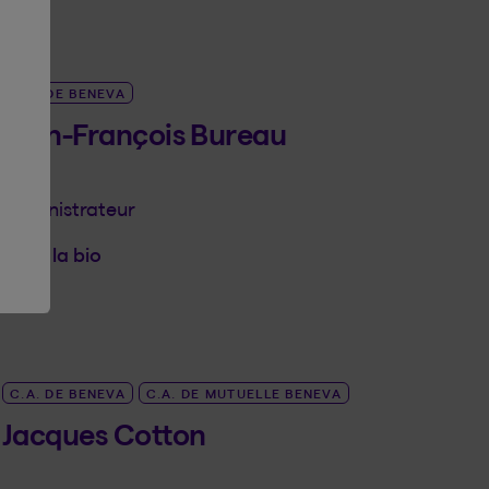
C.A. DE BENEVA
Jean-François Bureau
Administrateur
Voir la bio
LINK_SR_DE Jean-François Bureau
C.A. DE BENEVA
C.A. DE MUTUELLE BENEVA
Jacques Cotton