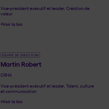
Vice-président exécutif et leader, Création de
valeur
Voir la bio
LINK_SR_DE Sylvain Nolet
ÉQUIPE DE DIRECTION
Martin Robert
CRHA
Vice-président exécutif et leader, Talent, culture
et communication
Voir la bio
LINK_SR_DE Martin Robert