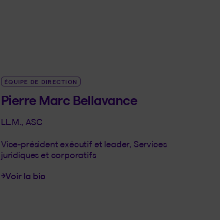
ÉQUIPE DE DIRECTION
Pierre Marc Bellavance
LL.M., ASC
Vice-président exécutif et leader, Services
juridiques et corporatifs
Voir la bio
LINK_SR_DE Pierre Marc Bellavance