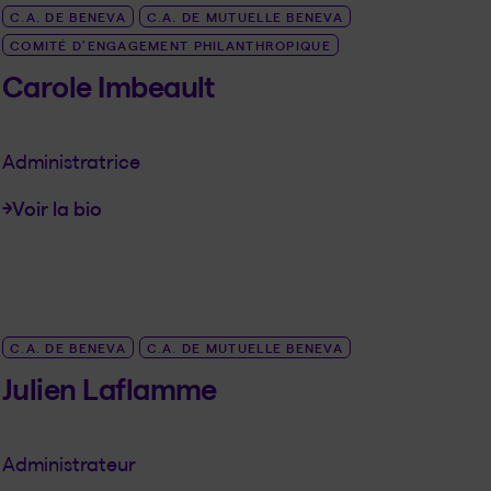
C.A. DE BENEVA
C.A. DE MUTUELLE BENEVA
COMITÉ D’ENGAGEMENT PHILANTHROPIQUE
Carole Imbeault
Administratrice
Voir la bio
LINK_SR_DE Carole Imbeault
C.A. DE BENEVA
C.A. DE MUTUELLE BENEVA
Julien Laflamme
Administrateur