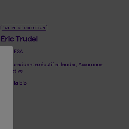
ÉQUIPE DE DIRECTION
Éric Trudel
FICA, FSA
Vice-président exécutif et leader, Assurance
collective
Voir la bio
LINK_SR_DE Éric Trudel