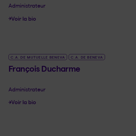
Administrateur
Voir la bio
LINK_SR_DE Daniel Boyer
C.A. DE MUTUELLE BENEVA
C.A. DE BENEVA
François Ducharme
Administrateur
Voir la bio
LINK_SR_DE François Ducharme