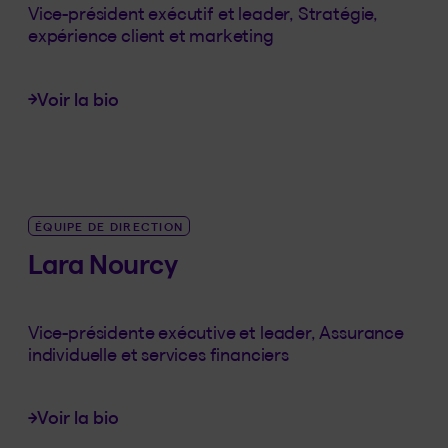
Vice-président exécutif et leader, Stratégie,
expérience client et marketing
Voir la bio
LINK_SR_DE Stéphane Morency
ÉQUIPE DE DIRECTION
Lara Nourcy
Vice-présidente exécutive et leader, Assurance
individuelle et services financiers
Voir la bio
LINK_SR_DE Lara Nourcy