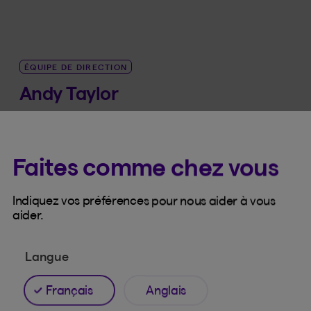
ÉQUIPE DE DIRECTION
Andy Taylor
Vice-président exécutif et leader, Assurance de
dommages, Ontario et Ouest
Faites comme chez vous
Voir la bio
Indiquez vos préférences pour nous aider à vous
LINK_SR_DE Andy Taylor
aider.
Langue
Français
Anglais