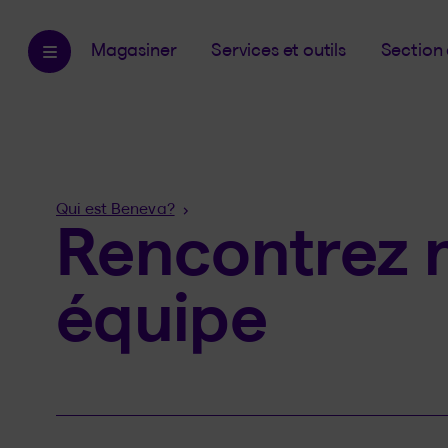
Magasiner
Services et outils
Section 
Fil
Qui est Beneva?
Rencontrez 
d'Ariane
équipe