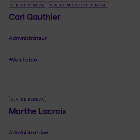
C.A. DE BENEVA
C.A. DE MUTUELLE BENEVA
Carl Gauthier
Administrateur
Voir la bio
LINK_SR_DE Carl Gauthier
C.A. DE BENEVA
Marthe Lacroix
Administratrice