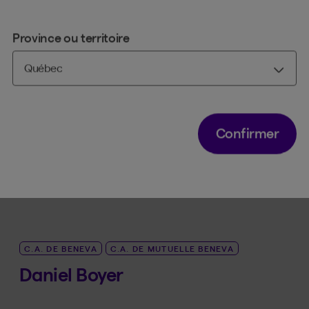
Conseil(s) d'administration
Province ou territoire
C.A. DE BENEVA
C.A. DE MUTUELLE BENEVA
Hubert Bolduc
Administrateur
Confirmer
Voir la bio
LINK_SR_DE Hubert Bolduc
C.A. DE BENEVA
C.A. DE MUTUELLE BENEVA
Daniel Boyer