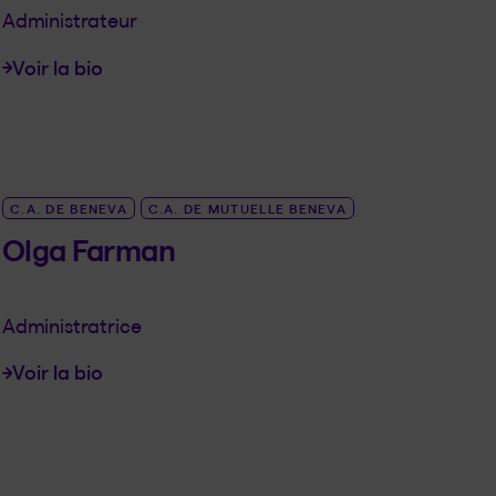
Administrateur
Voir la bio
LINK_SR_DE Jacques Cotton
C.A. DE BENEVA
C.A. DE MUTUELLE BENEVA
Olga Farman
Administratrice
Voir la bio
LINK_SR_DE Olga Farman