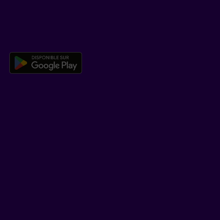
TÉLÉCHARGER NOTRE APPLICATION
Télécharger l’application mobile 
EN SAVOIR PLUS
Qui est Beneva
Emplois
Salle de presse
POUR LES CONSEILLERS
Assurances individuelles et investissements