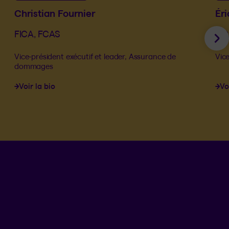
Christian Fournier
Éri
FICA, FCAS
FIC
Su
Vice-président exécutif et leader, Assurance de
Vice
dommages
Voir la bio
Vo
Langue séle
.
Province 
.
FR
QC
Ouvrir l
ACCÈS RAPIDES
Faire une réclamation
Trouver un formulaire