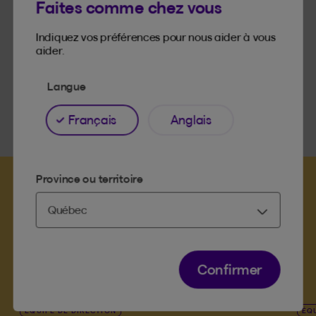
Faites comme chez vous
Indiquez vos préférences pour nous aider à vous
aider.
Langue
Français
Anglais
Province ou territoire
Rencontrez aussi
Confirmer
ÉQUIPE DE DIRECTION
ÉQ