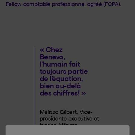
Fellow comptable professionnel agréé (FCPA).
« Chez
Beneva,
l’humain fait
toujours partie
de l’équation,
bien au-delà
des chiffres! »
Mélissa Gilbert, Vice-
présidente exécutive et
leader, Affaires
financières