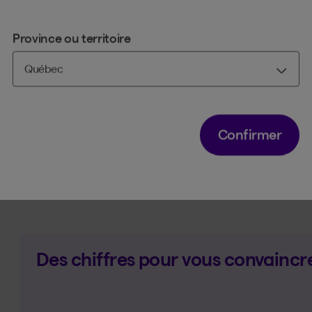
l’attention et la concentration
le jugement
Province ou territoire
la capacité d’apprendre et de résoudre 
le calcul
l’orientation dans le temps et dans l’esp
Confirmer
Des chiffres pour vous convaincr