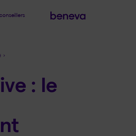
conseillers
s
ve : le
nt