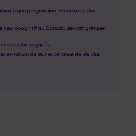
ien s'ouvrira dans un nouvel onglet)
istera à une progression importante des
le neurocognitif au Canada devrait grimper
es troubles cognitifs.
 en raison de leur espérance de vie plus