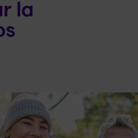
r la
os