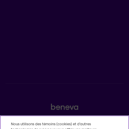
Qui est Beneva
Emplois
Salle de presse
POUR LES CONSEILLERS
Assurances individuelles et investissements
Assurances collectives
2525, boulevard Laurier, Québec (Québec) G1V 2L2
Nous utilisons des témoins (cookies) et d’autres