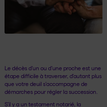
Le décès d’un ou d’une proche est une
étape difficile à traverser, d’autant plus
que votre deuil s’accompagne de
démarches pour régler la succession.
S’il y a un testament notarié, la