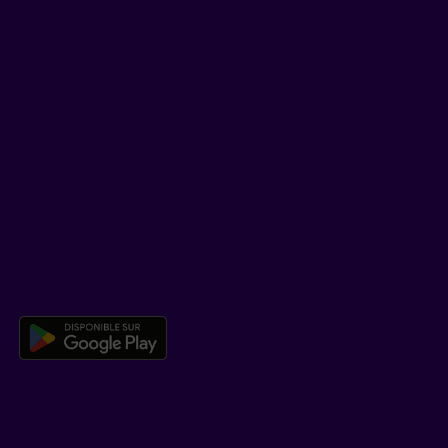
YouTube
TikTok
SOUTIEN
Centre d’aide
Co-navigation
TÉLÉCHARGER NOTRE APPLICATION
Télécharger l’application mobile 
EN SAVOIR PLUS