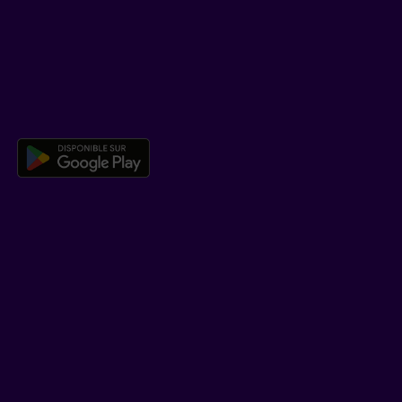
Centre d’aide
Co-navigation
TÉLÉCHARGER NOTRE APPLICATION
Télécharger l’application mobile 
EN SAVOIR PLUS
Qui est Beneva
Emplois
Salle de presse
POUR LES CONSEILLERS