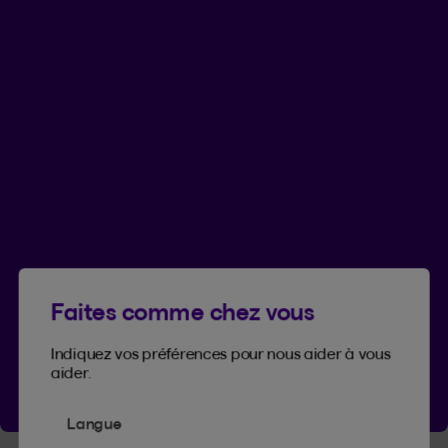
Concours
Vous cognez à la bonne porte
Envie de gagner 10 000 $? Participez en
obtenant une soumission d’ici le
17 janvier 2027.
Obtenir une soumission
Faites comme chez vous
Voir le règlement
Indiquez vos préférences pour nous aider à vous
aider.
Langue