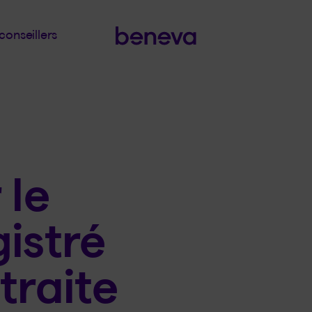
conseillers
 le
istré
traite