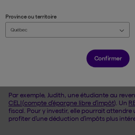
Province ou territoire
1. Le REER, c’est la seule f
Confirmer
Est-ce absolument nécessaire d’investir se
non. Mieux vaut choisir le produit d’investi
situation.
Par exemple, Judith, une étudiante au reven
CELI
(
compte d’épargne libre d’impôt
). Un
R
fiscal. Pour y investir, elle pourrait attend
profiter d’une déduction d’impôts plus intér