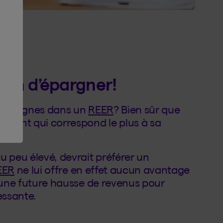
açon d’épargner!
s épargnes dans un
REER
? Bien sûr que
ssement qui correspond le plus à sa
u peu élevé, devrait préférer un
EER
ne lui offre en effet aucun avantage
re une future hausse de revenus pour
essante.