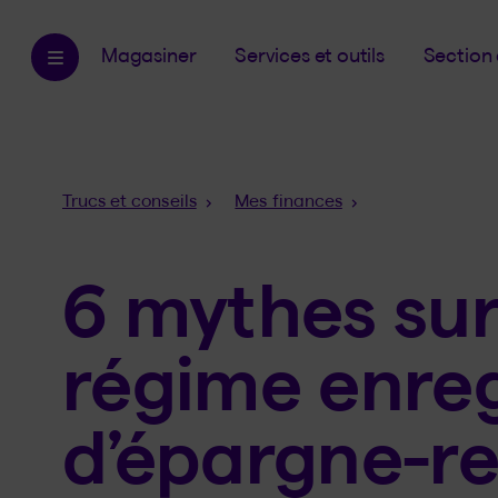
Magasiner
Services et outils
Section 
Fil
Trucs et conseils
Mes finances
d'Ariane
6 mythes sur
régime enreg
d’épargne-re