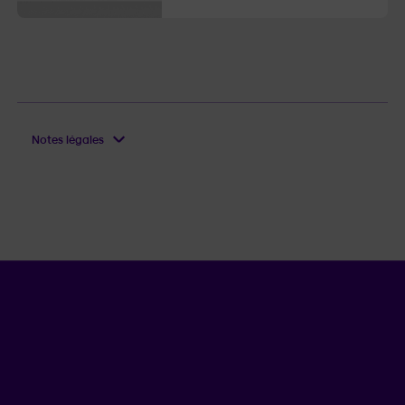
Notes légales
Langue séle
.
Province 
.
FR
QC
Ouvrir l
ACCÈS RAPIDES
Faire une réclamation