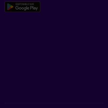
Télécharger l’application mobile 
EN SAVOIR PLUS
Qui est Beneva
Emplois
Salle de presse
POUR LES CONSEILLERS
Assurances individuelles et investissements
Assurances collectives