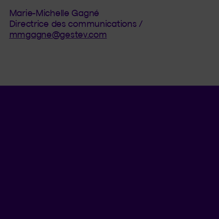
Marie-Michelle Gagné
Directrice des communications /
mmgagne@gestev.com
Langue séle
.
Province 
.
FR
QC
Ouvrir l
ACCÈS RAPIDES
Faire une réclamation
Trouver un formulaire
Trouver un conseiller
Nous joindre