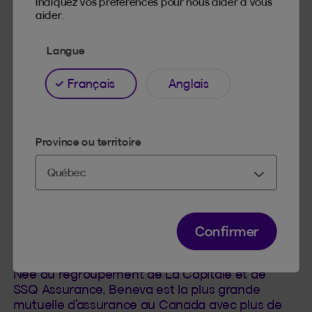
Indiquez vos préférences pour nous aider à vous
Le Centre Vidéotron est une salle
aider.
multifonctionnelle pouvant accueillir plus de 18
000 personnes en formule assise et plus de 20
Langue
000 personnes en formule concert. Inauguré le
12 septembre 2015, le Centre Vidéotron se prête
aussi bien aux concerts musicaux d'envergure
Français
Anglais
qu'aux événements sportifs grâce à ses
multiples configurations. Il est le domicile des
Remparts de Québec qui évoluent dans la Ligue
Province ou territoire
de hockey junior majeur du Québec (LHJMQ).
L’édifice peut également être l'hôte de matchs
de hockey de niveau professionnel puisqu’il
répond aux exigences de la Ligue nationale de
hockey (LNH).
Confirmer
À propos de Beneva
Née du regroupement de La Capitale et de
SSQ Assurance, Beneva est la plus grande
mutuelle d’assurance au Canada avec plus de