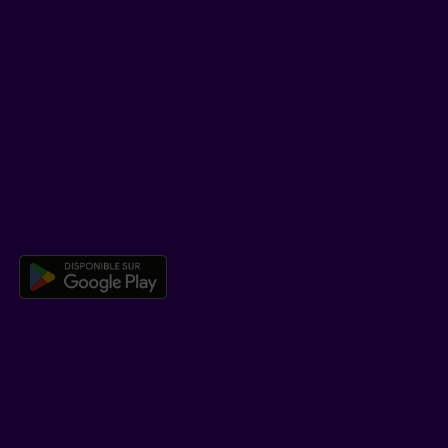
SOUTIEN
Centre d’aide
Co-navigation
TÉLÉCHARGER NOTRE APPLICATION
Télécharger l’application mobile 
EN SAVOIR PLUS
Qui est Beneva
Emplois