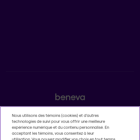
Salle de presse
POUR LES CONSEILLERS
Assurances individuelles et investissements
Assurances collectives
2525, boulevard Laurier, Québec (Québec) G1V 2L2
Nous utilisons des témoins (cookies) et d’autres
technologies de suivi pour vous offrir une meilleure
Légal
expérience numérique et du contenu personnalisé. En
Insatisfaction et plaintes
acceptant les témoins, vous consentez à leur
Accessibilité
utilisation. Vous pouvez modifier vos choix en tout temps.