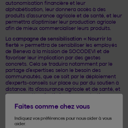
autonomisation financière et leur
alphabétisation, leur donnera accès à des
produits d’assurance agricole et de santé, et leur
permettra d’optimiser leur production agricole
afin de mieux commercialiser leurs produits.
La
campagne de sensibilisation « Nourrir la
fierté »
permettra de sensibiliser les employés
de Beneva à la mission de SOCODEVI et de
favoriser leur implication par des gestes
concrets. Cela se traduira notamment par le
partage d’expertises selon le besoin des
communautés, que ce soit par le déploiement
d’experts-conseils sur place ou par du soutien à
distance. its d’assurance agricole et de santé, et
leur permettra d’optimiser leur production
agricole afin de mieux commercialiser leurs
Faites comme chez vous
produits.
Beneva appuiera également SOCODEVI dans le
Indiquez vos préférences pour nous aider à vous
aider.
cadre de ses activités et événements de