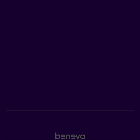
EN SAVOIR PLUS
Qui est Beneva
Emplois
Salle de presse
POUR LES CONSEILLERS
Assurances individuelles et investissements
Assurances collectives