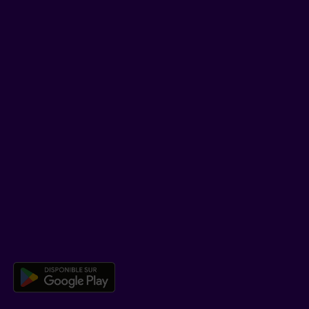
Facebook
LinkedIn
YouTube
TikTok
SOUTIEN
Centre d’aide
Co-navigation
TÉLÉCHARGER NOTRE APPLICATION
Télécharger l’application mobile 