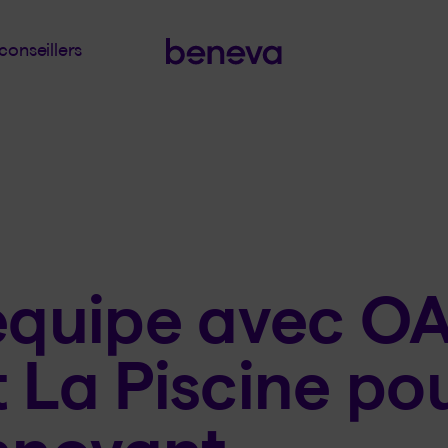
conseillers
équipe avec O
 La Piscine pou