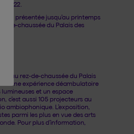
de 2022.
d
sera présentée jusqu’au printemps
rez-de-chaussée du Palais des
on
2
0 m
au rez-de-chaussée du Palais
 est une expérience déambulatoire
s lumineuses et un espace
, c’est aussi 105 projecteurs au
io ambiophonique. L’exposition,
tes parmi les plus en vue des arts
monde. Pour plus d’information,