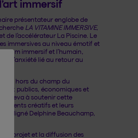
’art immersif
enaire présentateur englobe de
recherche
LA VITAMINE IMMERSIVE
,
t de l’accélérateur La Piscine. Le
ces immersives au niveau émotif et
e médium immersif et l’humain,
et d’anxiété lié au retour au
mersif hors du champ du
enjeux publics, économiques et
e Beneva à soutenir cette
s talents créatifs et leurs
 a souligné Delphine Beauchamp,
 du projet et la diffusion des