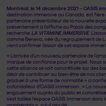
Montréal, le 14 décembre 2021 – OASIS i
destination immersive au Canada, est fière d
partenaire présentateur de la nouvelle exp
présentement à l’affiche au Palais des cong
recherche
LA VITAMINE IMMERSIVE
. L’ass
comme Beneva, née du regroupement de La
vient confirmer l’essor de cet espace immersi
« L’arrivée d’un nouveau partenaire de l’a
marque de confiance pour le projet. Nous s
cette alliance se soit concrétisée sur des 
désir de contribuer au bien-être de nos clie
graduel à une forme de normalité » a confié
cofondateur d’OASIS immersion. « La nouvel
engouement auprès du public et concrétise
s’est taillée l’espace OASIS immersion dans l
montréalais », a-t-il ajouté.