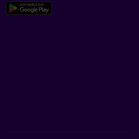
Télécharger l’application mobile 
EN SAVOIR PLUS
Qui est Beneva
Emplois
Salle de presse
POUR LES CONSEILLERS
Assurances individuelles et investissements
Assurances collectives