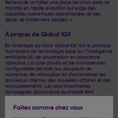
Beneva de se tailler une place de choix dans ce
marché en rapide évolution qui exige des
capacités numériques sophistiquées et des
délais de traitement rapides. »
À propos de Global IQX
En Amérique du Nord, Global IQX est le principal
fournisseur de technologie basé sur l'intelligence
artificielle (IA) de souscription en assurance
collective. La suite d'outils et de microservices
configurables permet aux assureurs de
numériser, de rationaliser et d’automatiser les
processus internes des nouvelles affaires et des
renouvellements. Les plus importantes
compagnies d’assurance au monde font
confiance aux outils modulaires, à la sécurité et
à la panoplie de configurations offerts par Global
Faites comme chez vous
IQX.