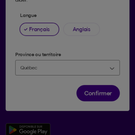
Trucs et conseils
Langue
Facebook
LinkedIn
Français
Anglais
YouTube
TikTok
Province ou territoire
SOUTIEN
Centre d’aide
Co-navigation
Confirmer
TÉLÉCHARGER NOTRE APPLICATION
Télécharger l’application mobile 