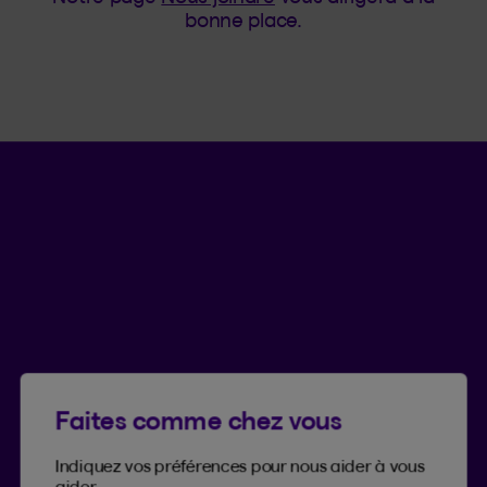
bonne place.
Langue séle
.
Province 
.
FR
QC
Ouvrir l
ACCÈS RAPIDES
Faire une réclamation
Trouver un formulaire
Trouver un conseiller
Nous joindre
Faites comme chez vous
Indiquez vos préférences pour nous aider à vous
ARTICLES ET MÉDIAS SOCIAUX
aider.