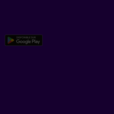
Co-navigation
TÉLÉCHARGER NOTRE APPLICATION
Télécharger l’application mobile 
EN SAVOIR PLUS
Qui est Beneva
Emplois
Salle de presse
POUR LES CONSEILLERS