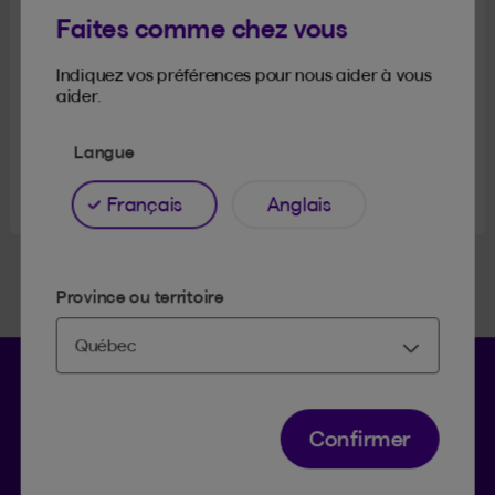
Faites comme chez vous
Indiquez vos préférences pour nous aider à vous
aider.
Langue
Envoyer
Français
Anglais
Province ou territoire
Langue séle
.
Province 
.
FR
QC
Ouvrir l
Confirmer
ACCÈS RAPIDES
Faire une réclamation