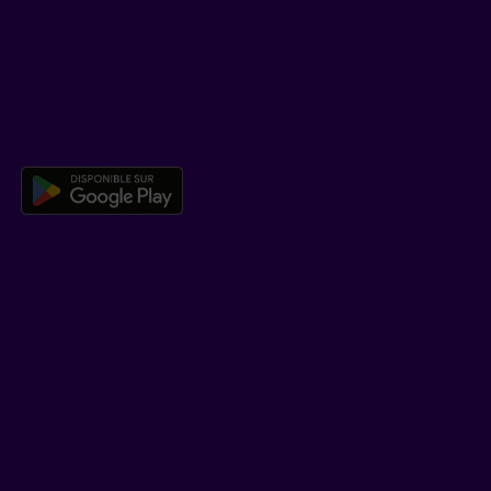
Centre d’aide
Co-navigation
TÉLÉCHARGER NOTRE APPLICATION
Télécharger l’application mobile 
EN SAVOIR PLUS
Qui est Beneva
Emplois
Salle de presse
POUR LES CONSEILLERS