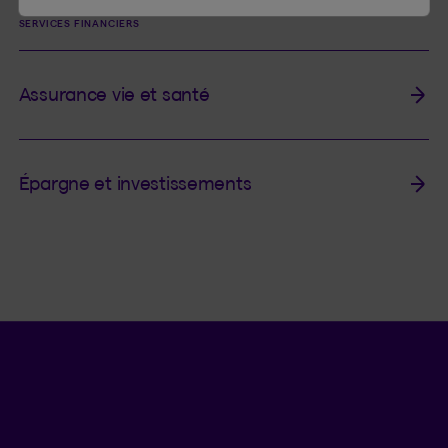
SERVICES FINANCIERS
Assurance vie et santé
Épargne et investissements
Langue séle
.
Province 
.
FR
QC
Ouvrir l
ACCÈS RAPIDES