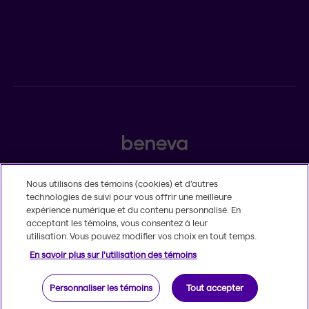
Assurances individuelles et investissements
Assurances collectives
2525, boulevard Laurier, Québec (Québec) G1V 2L2
Nous utilisons des témoins (cookies) et d’autres
technologies de suivi pour vous offrir une meilleure
Légal
expérience numérique et du contenu personnalisé. En
Insatisfaction et plaintes
acceptant les témoins, vous consentez à leur
Accessibilité
utilisation. Vous pouvez modifier vos choix en tout temps.
MD
© 2020-2026, Beneva inc.
Le nom et le logo Beneva sont des marques
En savoir plus sur l'utilisation des témoins
de commerce de Groupe Beneva inc. utilisées sous licence.
Personnaliser les témoins
Tout accepter