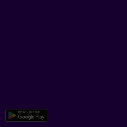
Facebook
LinkedIn
YouTube
TikTok
SOUTIEN
Centre d’aide
Co-navigation
TÉLÉCHARGER NOTRE APPLICATION
Télécharger l’application mobile 