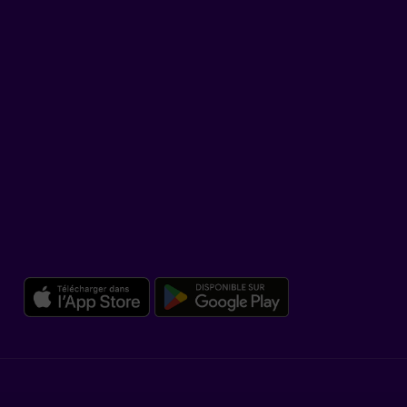
TikTok
SOUTIEN
Centre d’aide
Co-navigation
TÉLÉCHARGER NOTRE APPLICATION
Télécharger l’application mob
Télécharger l
Légal
Insatisfaction et plaintes
Accessibilité