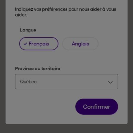
détails
Indiquez vos préférences pour nous aider à vous
aider.
625, rue Jacques-Parizeau
Québec () G1R 2G5
Langue
Français
Anglais
Spécifications techniques
Province ou territoire
Services offerts
À proximité
Confirmer