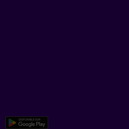
Trucs et conseils
Facebook
LinkedIn
YouTube
TikTok
SOUTIEN
Centre d’aide
Co-navigation
TÉLÉCHARGER NOTRE APPLICATION
Télécharger l’application mobile 