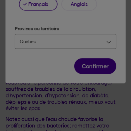
déshydratent plus facilement. Les spas sont
Français
Anglais
donc déconseillés pour les enfants de moins de
5 ans.
Province ou territoire
Spa et problèmes de santé
Les problèmes cardiaques figurent au premier
rang des contre-indications au bain dans un spa,
puisque la chaleur élevée a pour effet
Confirmer
d’augmenter la circulation sanguine et
d’accélérer le rythme cardiaque. De même, si
vous (ou une personne de votre entourage)
souffrez de troubles de la circulation,
d’hypertension, d’hypotension, de diabète,
d’épilepsie ou de troubles rénaux, mieux vaut
éviter les spas.
Notez aussi que l’eau chaude favorise la
prolifération des bactéries; remettez votre