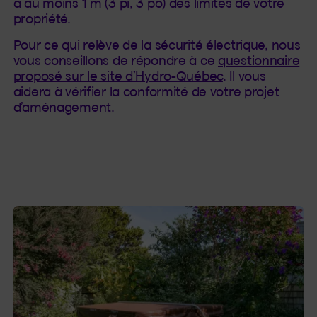
à au moins 1 m (3 pi, 3 po) des limites de votre
propriété.
Pour ce qui relève de la sécurité électrique, nous
vous conseillons de répondre à ce
questionnaire
proposé sur le site d’Hydro-Québec
. Il vous
aidera à vérifier la conformité de votre projet
d’aménagement.