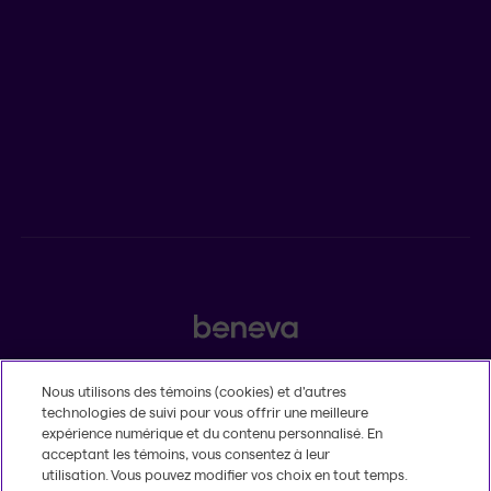
Salle de presse
POUR LES CONSEILLERS
Assurances individuelles et investissements
Assurances collectives
2525, boulevard Laurier, Québec (Québec) G1V 2L2
Nous utilisons des témoins (cookies) et d’autres
technologies de suivi pour vous offrir une meilleure
Légal
expérience numérique et du contenu personnalisé. En
Insatisfaction et plaintes
acceptant les témoins, vous consentez à leur
Accessibilité
utilisation. Vous pouvez modifier vos choix en tout temps.
MD