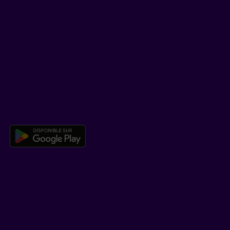
SOUTIEN
Centre d’aide
Co-navigation
TÉLÉCHARGER NOTRE APPLICATION
Télécharger l’application mobile 
EN SAVOIR PLUS
Qui est Beneva
Emplois