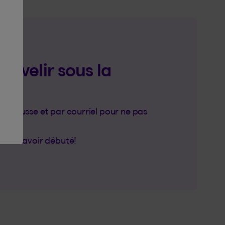
sevelir sous la
e trousse et par courriel pour ne pas
ême d’avoir débuté!