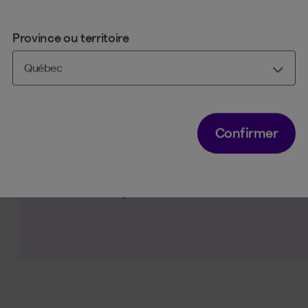
Province ou territoire
Attention de ne pas les en
paperasse…
Confirmer
Dosez la quantité d’information donnée dans cett
submerger vos futures ressources.
Elles ne doivent pas se sentir débordées avant m