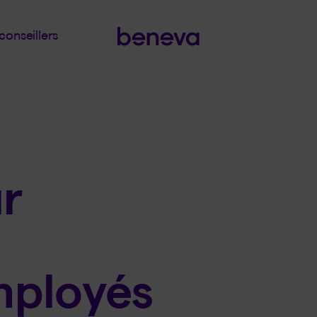
conseillers
r
mployés