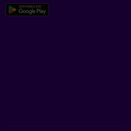
Télécharger l’application mobile 
EN SAVOIR PLUS
Qui est Beneva
Emplois
Salle de presse
POUR LES CONSEILLERS
Assurances individuelles et investissements
Assurances collectives