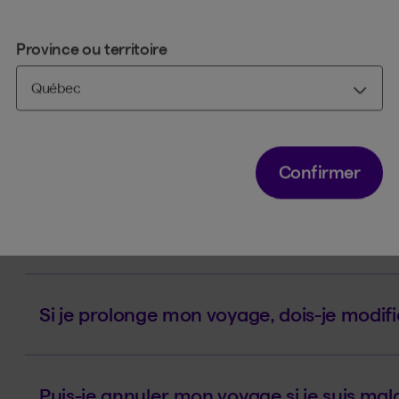
Dans quelles situations suis-je couvert pa
voyage?
Province ou territoire
Mon vol a été annulé en raison d’une grèv
Confirmer
Que faire si la compagnie aérienne annu
autre qu’une grève?
Si je prolonge mon voyage, dois-je modi
Puis-je annuler mon voyage si je suis mal