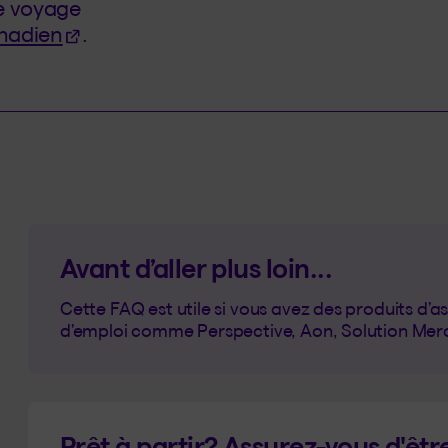
de voyage
(Cet hyperlien s'ouvrira dans un nouvel o
nadien
.
Avant d’aller plus loin...
Cette FAQ est utile si vous avez des produits d’as
d’emploi comme Perspective, Aon, Solution Mercer
Prêt à partir? Assurez-vous d'êtr