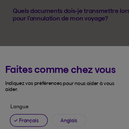
Quels documents dois-je transmettre lo
pour l’annulation de mon voyage?
Faites comme chez vous
Indiquez vos préférences pour nous aider à vous
aider.
Annulation ou interruptio
Langue
Français
Anglais