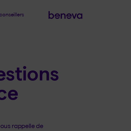
conseillers
estions
nce
vous rappelle de