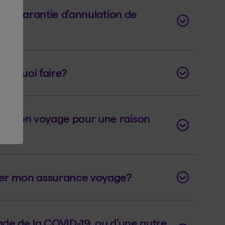
r la garantie d’annulation de
e. Quoi faire?
le mon voyage pour une raison
fier mon assurance voyage?
ade de la COVID-19, ou d’une autre