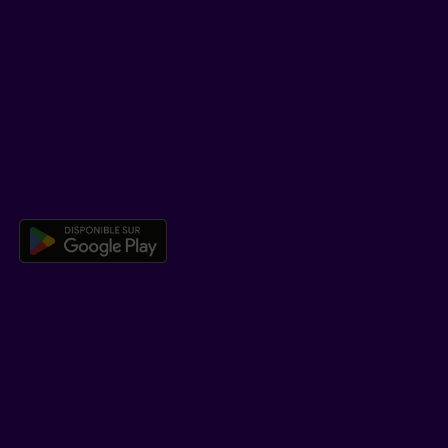
SOUTIEN
Centre d’aide
Co-navigation
TÉLÉCHARGER NOTRE APPLICATION
Télécharger l’application mobile 
EN SAVOIR PLUS
Qui est Beneva
Emplois
Salle de presse