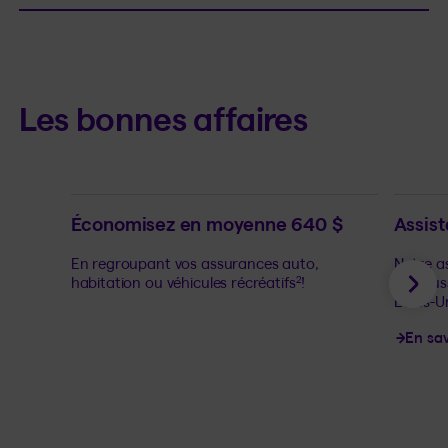
Les bonnes affaires
Économisez en moyenne 640 $
Assist
En regroupant vos assurances auto,
Notre as
habitation ou véhicules récréatifs
!
rescous
2
Sui
États-U
En sav