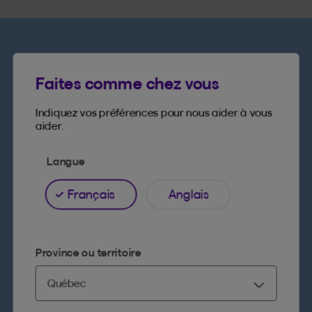
Faites comme chez vous
Notre assurance moto
Indiquez vos préférences pour nous aider à vous
tient la route
aider.
Langue
Français
Anglais
Les bases
On offre des protections
solides...
Province ou territoire
Comme dans notre assurance « des deux
bords », plus populaire et complète.