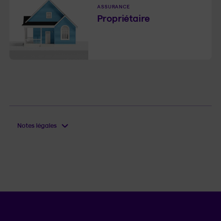
ASSURANCE
Propriétaire
Notes légales
Langue séle
.
Province 
.
FR
QC
Ouvrir l