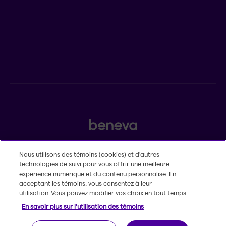
POUR LES CONSEILLERS
Assurances individuelles et investissements
Assurances collectives
2525, boulevard Laurier, Québec (Québec) G1V 2L2
Nous utilisons des témoins (cookies) et d’autres
technologies de suivi pour vous offrir une meilleure
Légal
expérience numérique et du contenu personnalisé. En
Insatisfaction et plaintes
acceptant les témoins, vous consentez à leur
Accessibilité
utilisation. Vous pouvez modifier vos choix en tout temps.
MD
© 2020-2026, Beneva inc.
Le nom et le logo Beneva sont des marques
En savoir plus sur l'utilisation des témoins
de commerce de Groupe Beneva inc. utilisées sous licence.