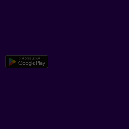
SOUTIEN
Centre d’aide
Co-navigation
TÉLÉCHARGER NOTRE APPLICATION
Télécharger l’application mobile 
EN SAVOIR PLUS
Qui est Beneva
Emplois
Salle de presse