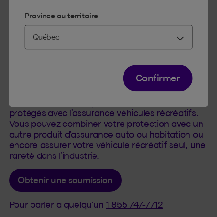
Province ou territoire
Assurances véhicules récréatifs
Confirmer
Profitez du grand air en toute sécurité! Votre
véhicule et votre responsabilité civile sont
protégés avec l’assurance véhicules récréatifs.
Vous pouvez combiner votre protection avec un
autre produit d’assurance auto ou habitation ou
encore assurer votre véhicule récréatif seul, une
rareté dans l’industrie.
Obtenir une soumission
Pour parler à quelqu'un
1 855 747-7712