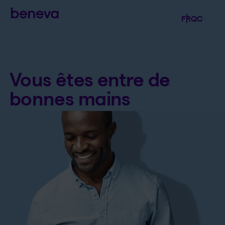
Langue séle
.
Province 
.
FR
QC
Ouvrir l
Vous êtes entre de
bonnes mains