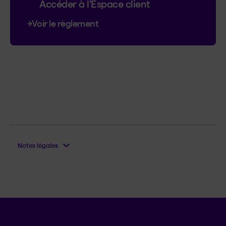
Accéder à l’Espace client
Voir le règlement
Notes légales
Langue séle
.
Province 
.
FR
QC
Ouvrir l