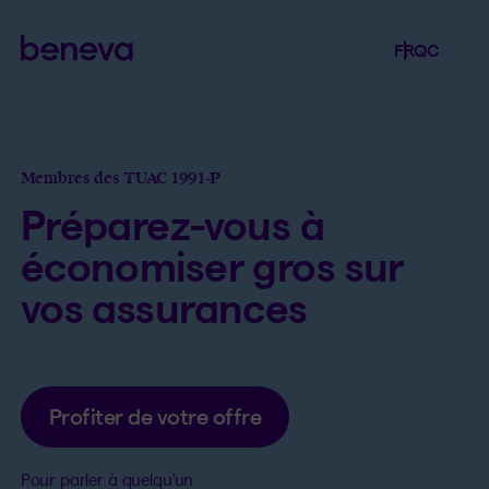
Beneva
Langue séle
.
Province 
.
FR
QC
Ouvrir l
Membres des TUAC 1991-P
Préparez-vous à
économiser gros sur
vos assurances
Profiter de votre offre
Pour parler à quelqu’un