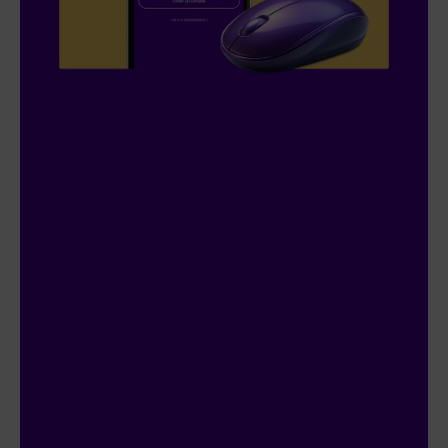
Concours
On connecte!
20 000 $ en prix à gagner :
4 prix de 5 000 $
Participez automatiquement si vous
avez ou créez un compte Espace client.
Doublez vos chances de gagner en vous
inscrivant au contrat en ligne.
Déjà inscrit?
C’est parfait, vous avez 2
chances.
Le concours se termine le 18 janvier
2027.