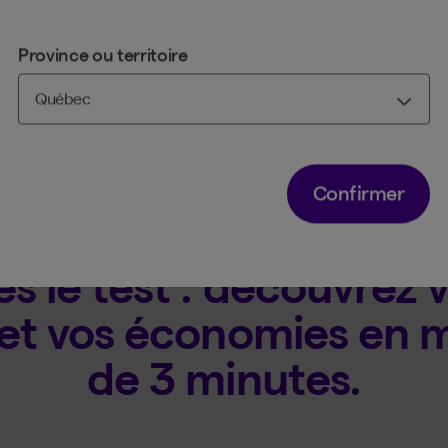
Consulter l’offre
Province ou territoire
Confirmer
ie du Conseil provincial du soutien scolaire (
ça vient avec des privilèges
es le test : découvrez 
 et vos économies en 
de 3 minutes.