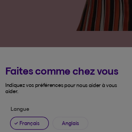
Faites comme chez vous
Indiquez vos préférences pour nous aider à vous
aider.
ATIFS
ASSURANCE RETRAITE OU FIN D’E
Langue
 un rabais juste pour
Maintenez une protectio
d’esprit grâce à une c
Français
Anglais