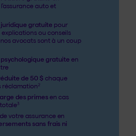
l’assurance auto et
juridique gratuite
pour
 explications ou conseils
: nos avocats sont à un coup
 psychologique gratuite
en
stre
réduite de 50 $
chaque
2
 réclamation
harge des primes
en cas
3
 totale
de votre assurance en
ersements sans frais ni