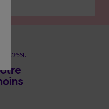
SCFP-CPSS),
votre
moins