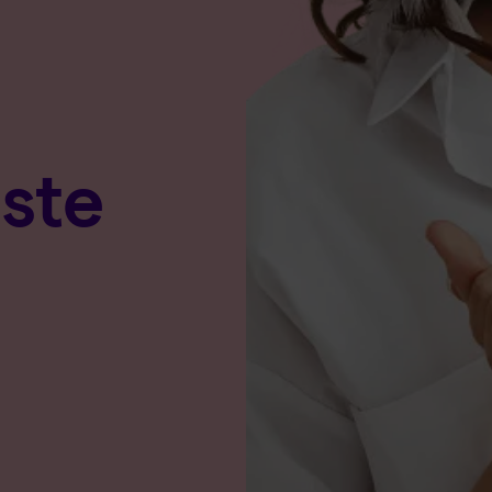
e
ste