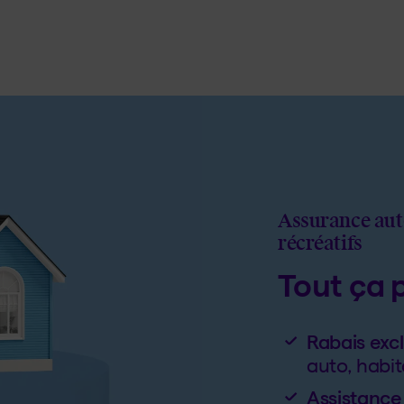
Assurance auto
récréatifs
Tout ça 
Rabais excl
auto, habit
Assistance 