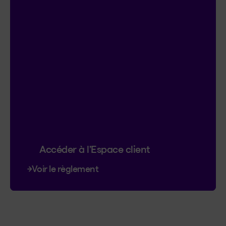
4 prix de 5 000 $
Participez automatiquement si vous
avez ou créez un compte Espace client.
Doublez vos chances de gagner en vous
inscrivant au contrat en ligne.
Déjà inscrit?
C’est parfait, vous avez 2
chances.
Le concours se termine le 18 janvier
2027.
Accéder à l’Espace client
Voir le règlement