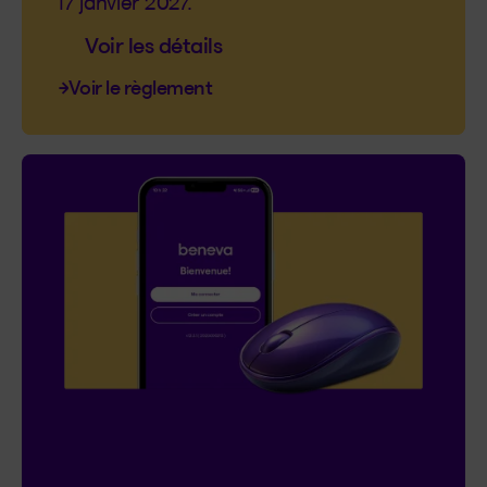
17 janvier 2027.
Voir les détails
Voir le règlement
Concours
On connecte!
20 000 $ en prix à gagner :