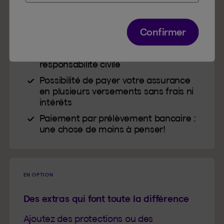
Rabais exclusifs pour protéger votre
entreprise
Confirmer
Couverture de base solide : biens,
bâtiment, pertes de revenu,
responsabilité civile
Possibilité de payer votre assurance
en plusieurs versements sans frais ni
intérêts
Paiement par prélèvement bancaire :
une chose de moins à penser!
EN OPTION
Des extras qui font toute la différence
Ajoutez des protections ou des