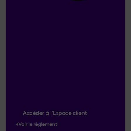
Concours
On connecte!
20 000 $ en prix à gagner :
4 prix de 5 000 $
Participez automatiquement si vous
avez ou créez un compte Espace client.
Doublez vos chances de gagner en vous
inscrivant au contrat en ligne.
Déjà inscrit?
C’est parfait, vous avez 2
chances.
Le concours se termine le 18 janvier
2027.
Accéder à l’Espace client
Voir le règlement