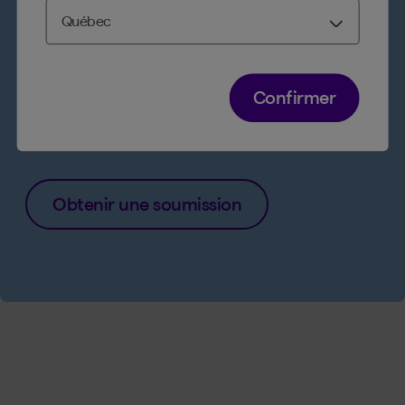
plusieurs versements sans frais ni
intérêts
Accès simple et rapide à tous vos
produits et services en ligne, 24/7
Confirmer
Accès à
un avocat pour 1 $/semaine
en
ajoutant l’assurance protection juridique
Obtenir une soumission