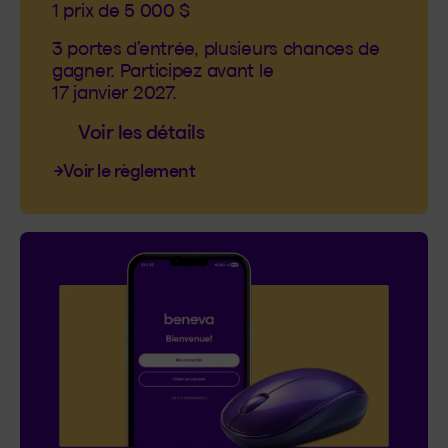
1 prix de 5 000 $
3 portes d’entrée, plusieurs chances de
gagner. Participez avant le
17 janvier 2027.
Voir les détails
Voir le règlement