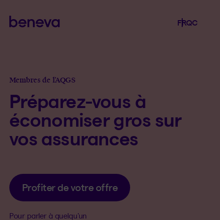
Beneva
Langue séle
.
Province 
.
FR
QC
Ouvrir l
Membres de l’AQGS
Préparez-vous à
économiser gros sur
vos assurances
Profiter de votre offre
Pour parler à quelqu’un